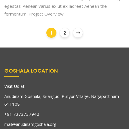
egestas. Aenean varius ex ut ex laoreet Aenean the
fermentum. Project Overview
1
2
GOSHALA LOCATION
Visit Us at
Anudinam Goshala, Sirangudi Puliyur Village, Nagapattinam
611108
+91 7373737942
mail@anudinamgoshala.org